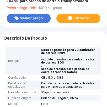
FRAME para prensa de correia transportadora
hidráulica
Preço：negotiable
MOQ：1 grupo
Melhor preço
contacto
Descrição De Produto
Saco de pressão para vulcanizador
de correia 220V
,
saco de pressão para vulcanizador
Realçar
de correia SGS
,
saco de pressão para prensa de
correia transportadora
Certificação
CE，ISO， SGS
Detalhes da
Pacote da caixa de madeira da dobra
embalagem
para o navio ou a carga aérea
Habilidade da fonte
50 grupos pelo mês
Lugar de origem
Cidade de QIngdao, China
Marca
Leno