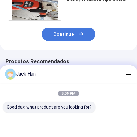
LENO, máquina de emenda
a quente leve
Continue
Produtos Recomendados
Jack Han
5:00 PM
Good day, what product are you looking for?
Máquina
Correia
Máquina
vulcanizando de
transportadora da
vulcanizando
borracha elétrica
fita da dobra das
portátil versáti
para o tamanho
telas que vulcaniza a
máquina de e