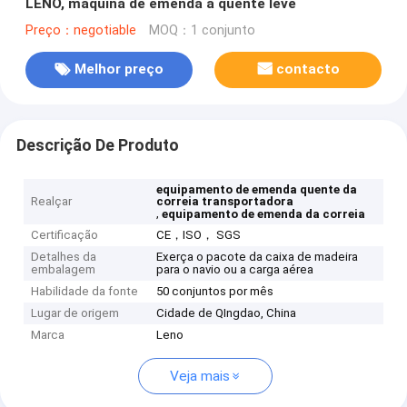
LENO, máquina de emenda a quente leve
Preço：negotiable
MOQ：1 conjunto
Melhor preço
contacto
Descrição De Produto
equipamento de emenda quente da
Realçar
correia transportadora
,
equipamento de emenda da correia
Certificação
CE，ISO， SGS
Detalhes da
Exerça o pacote da caixa de madeira
embalagem
para o navio ou a carga aérea
Habilidade da fonte
50 conjuntos por mês
Lugar de origem
Cidade de QIngdao, China
Marca
Leno
Veja mais