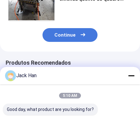
contínuo que vulcaniza a
imprensa para a correia da
manutenção
Continue
Produtos Recomendados
Jack Han
5:10 AM
Good day, what product are you looking for?
Máquina
Correia
Máquina
vulcanizando de
transportadora da
vulcanizando
borracha elétrica
fita da dobra das
portátil versáti
para o tamanho
telas que vulcaniza a
máquina de e