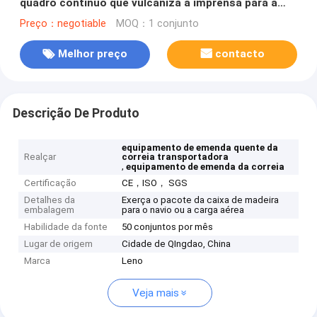
quadro contínuo que vulcaniza a imprensa para a
correia da manutenção
Preço：negotiable
MOQ：1 conjunto
Melhor preço
contacto
Descrição De Produto
equipamento de emenda quente da
Realçar
correia transportadora
,
equipamento de emenda da correia
Certificação
CE，ISO， SGS
Detalhes da
Exerça o pacote da caixa de madeira
embalagem
para o navio ou a carga aérea
Habilidade da fonte
50 conjuntos por mês
Lugar de origem
Cidade de QIngdao, China
Marca
Leno
Veja mais