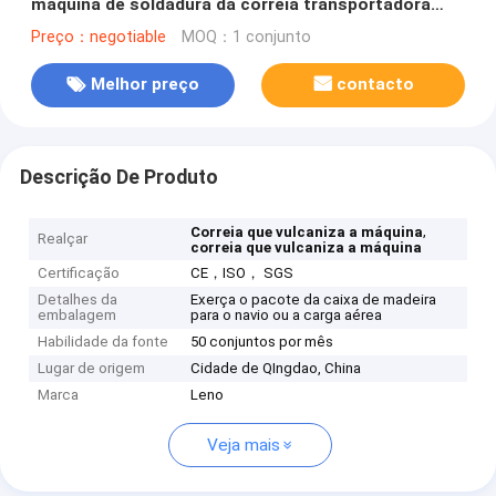
máquina de soldadura da correia transportadora
com a caixa do controlo automático que trabalha
Preço：negotiable
MOQ：1 conjunto
no local
Melhor preço
contacto
Descrição De Produto
,
Correia que vulcaniza a máquina
Realçar
correia que vulcaniza a máquina
Certificação
CE，ISO， SGS
Detalhes da
Exerça o pacote da caixa de madeira
embalagem
para o navio ou a carga aérea
Habilidade da fonte
50 conjuntos por mês
Lugar de origem
Cidade de QIngdao, China
Marca
Leno
Veja mais