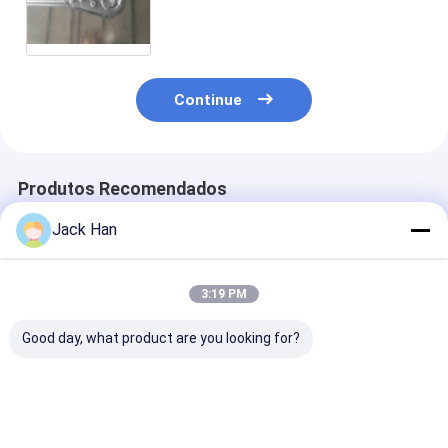
soldadura da correia
transportadora com a caixa do
controlo automático que trabalha
no local
Continue
Produtos Recomendados
Jack Han
3:19 PM
Good day, what product are you looking for?
Conveyor Belt
Automatic Control
Automatic Con
Vulcanizer for Belt
Box and Flexible
Box Conveyor B
Joint at
Silicone Heating
Vulcanizer Hi
Temperature Range
Element Conveyor
Strength Alu
of 0-200C and
Belting Splicer for
Alloy Pressure