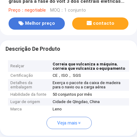
graus para a fase do volt 3 dos centrais elétricas
415
Preço：negotiable
MOQ：1 conjunto
Melhor preço
contacto
Descrição De Produto
,
Correia que vulcaniza a máquina
Realçar
correia que vulcaniza o equipamento
Certificação
CE，ISO， SGS
Detalhes da
Exerça o pacote da caixa de madeira
embalagem
para o navio ou a carga aérea
Habilidade da fonte
50 conjuntos por mês
Lugar de origem
Cidade de QIngdao, China
Marca
Leno
Veja mais