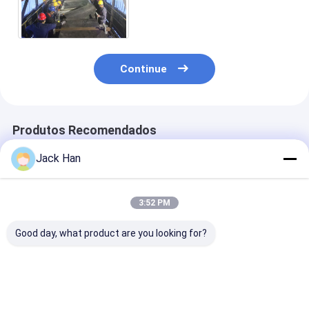
graus para a fase do volt 3
dos centrais elétricas 415
Continue
Produtos Recomendados
Jack Han
3:52 PM
Good day, what product are you looking for?
Conveyor Belt
Automatic Control
Automatic Con
Vulcanizer for Belt
Box and Flexible
Box Conveyor B
Joint at
Silicone Heating
Vulcanizer Hi
Temperature Range
Element Conveyor
Strength Alu
of 0-200C and
Belting Splicer for
Alloy Pressure